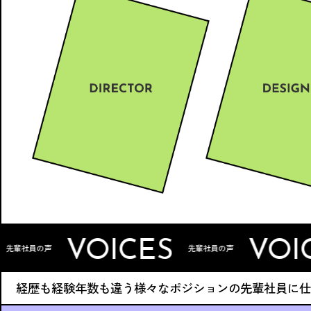
OICES
VOICES
先輩社員の声
先輩社
経歴も経験年数も違う様々なポジションの先輩社員に