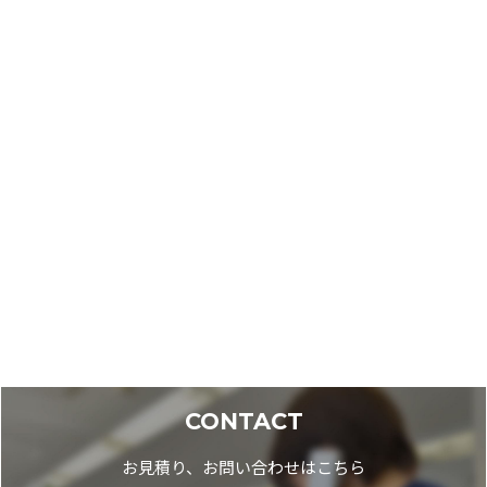
本人または第三者の生命、身体、財産その他の権利利益
を害するおそれがある場合
当社の業務の適正な実施に著しい支障を及ぼすおそれが
ある場合
他の法令に違反することとなる場合
開示等の請求先 及び 個人情報相談窓口
個人情報保護管理者
株式会社ビットウィン 総務担当
〒103-0013 東京都中央区日本橋人形町2-14-14 こうしん
ビル7階
電話：03-5652-5002
E-mail：privacy@bitwin.ne.jp
CONTACT
お見積り、お問い合わせはこちら