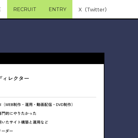
E
RECRUIT
ENTRY
X（Twitter）