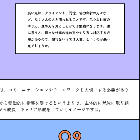
良い点は、クライアント、同僚、協力会社の方々な
ど、たくさんの人と関われることです。色々な仕事の
やり方、進め方を見ることができ勉強になります。逆
に言うと、様々な仕事の進め方ややり方に対応する必
要があるので、慣れないうちは大変、というのが悪い
点でしょうか。
は、コミュニケーションやチームワークを大切にする必要があり
から受動的に指導を受けるというよりは、主体的に勉強に取り組
がら成長しキャリア形成をしていくイメージですね。