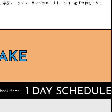
、事前にスケジューリングされますし、平日に必ず代休をとりま
会社をさぼって「今日は一
もし「１日社長」をするな
日休み」さあ、どこに行
ら、その日は何をしてみた
く？
い？
鎌倉。大河ドラマの影響ですね。
なにかドッキリ的なこと。オフィ
スのイスにブーブークッションを
仕込むとか。
1 DAY SCHEDULE
一日のスケ