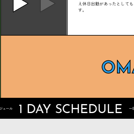
え休日出勤があったとしても
す。
同僚になってほしい「有名
人」とその理由は？
レオナルド・ダ・ヴィンチさん。
何でもできそう。
1 DAY SCHEDULE
一日のスケジュール